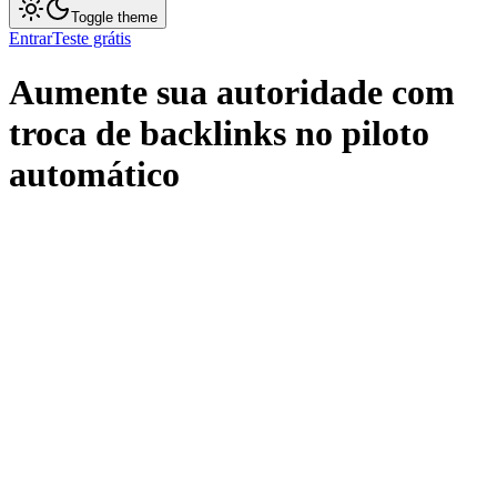
Toggle theme
Entrar
Teste grátis
Aumente sua autoridade com
troca de backlinks
no piloto
automático
Começar Agora
Preços
Hubspot
Artigos
Link Building