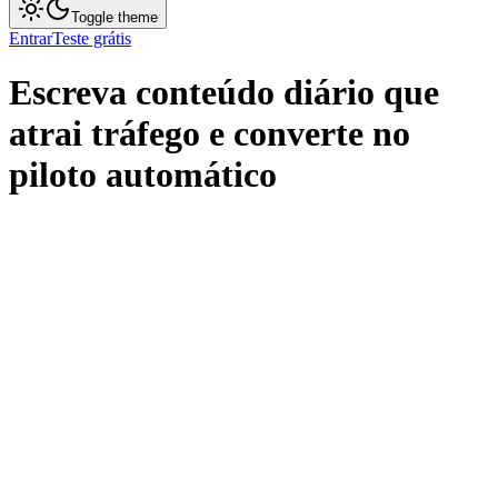
Toggle theme
Entrar
Teste grátis
Escreva conteúdo diário que
atrai tráfego e converte
no
piloto automático
Começar Agora
Preços
Hubspot
Artigos
Link Building