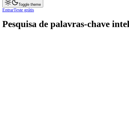
Toggle theme
Entrar
Teste grátis
Pesquisa de palavras-chave inte
Começar Agora
Preços
Hubspot
Artigos
Link Building
Personalização
Estratégia
Integrações
Membro da Equipe
Admin