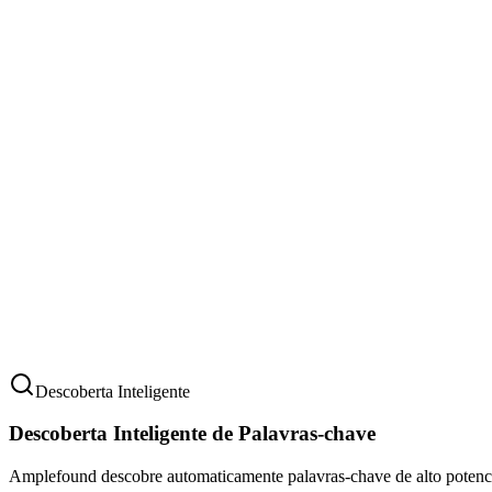
89
Fácil
24
Difícil
82
Médio
58
Médio
61
Médio
48
Fácil
32
Fácil
28
Difícil
74
Descoberta Inteligente
Descoberta Inteligente de Palavras-chave
Amplefound descobre automaticamente palavras-chave de alto potencia