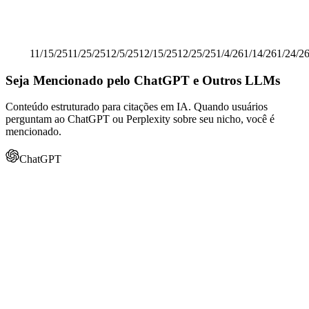
Começou a usar Amplefound
11/15/25
11/25/25
12/5/25
12/15/25
12/25/25
1/4/26
1/14/26
1/24/2
Seja Mencionado pelo ChatGPT e Outros LLMs
Conteúdo estruturado para citações em IA. Quando usuários
perguntam ao ChatGPT ou Perplexity sobre seu nicho, você é
mencionado.
ChatGPT