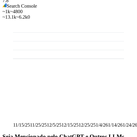
7.8
Search Console
~1k
~480
0
~13.1k
~6.2k
0
Começou a usar Amplefound
11/15/25
11/25/25
12/5/25
12/15/25
12/25/25
1/4/26
1/14/26
1/24/2
Seja Mencionado pelo ChatGPT e Outros LLMs