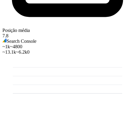
Posição média
7.8
Search Console
~1k
~480
0
~13.1k
~6.2k
0