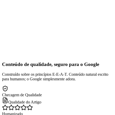
Na fila
Estratégia de Conteúdo para Conversão
Na fila
Conteúdo de qualidade, seguro para o Google
Construído sobre os princípios E-E-A-T. Conteúdo natural escrito
para humanos; o Google simplesmente adora.
Checagem de Qualidade
Qualidade do Artigo
Humanizado