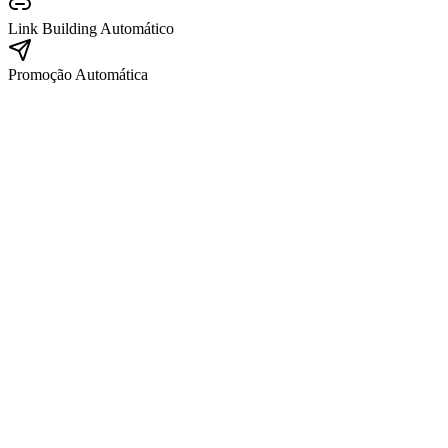
Link Building Automático
Promoção Automática
SEG
TER
QUA
QUI
SEX
Estratégia de Conteúdo para Conversão
Na fila
10 Tendências de Marketing de Conteúdo